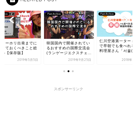
Archive
Past Archive
Past Archive
仁川空港第一ターミナル
国国内で開催されてい
韓国ワーホリ出発ま
で早朝でも食べれる韓国
おすすめの国際交流会
準備しておくべきこ
料理屋さん「서울(ソウ...
ンゲージエクスチェ...
まとめ【保存版】
2019年9月25日
2018年3月15日
2019年
スポンサーリンク