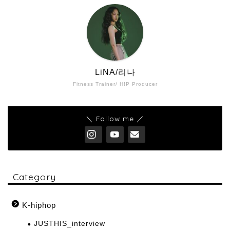
LiNA/리나
Fitness Trainer/ H!P Producer
＼ Follow me ／
Category
K-hiphop
JUSTHIS_interview