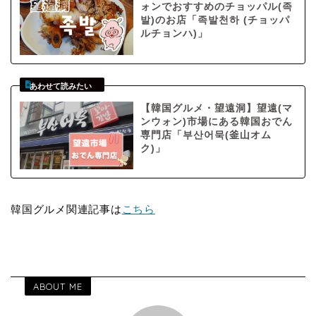
ォンでおすすめのチョッパル(족
발)のお店「족발천하 (チョッパ
ルチョンハ)」
【韓国グルメ・望遠洞】望遠(マ
ンウォン)市場にある韓国おでん
専門店「부산어묵(釜山オム
ク)」
韓国グルメ関連記事は
こちら
ABOUT ME