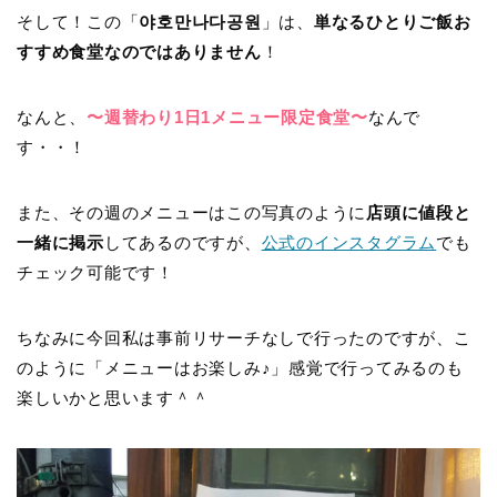
そして！この
「
야호만나다공원
」は、
単なるひとりご飯お
すすめ食堂なのではありません
！
なんと、
〜週替わり1日1メニュー限定食堂〜
なんで
す・・！
また、その週のメニューはこの写真のように
店頭に値段と
一緒に掲示
してあるのですが、
公式のインスタグラム
でも
チェック可能です！
ちなみに今回私は事前リサーチなしで行ったのですが、こ
のように「メニューはお楽しみ♪」感覚で行ってみるのも
楽しいかと思います＾＾