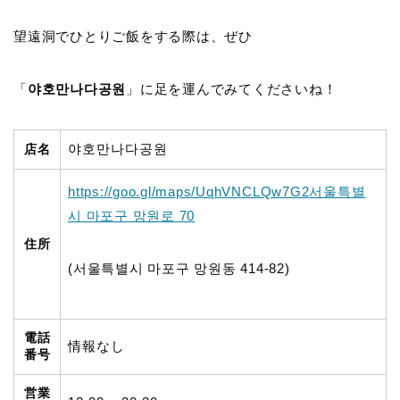
望遠洞でひとりご飯をする際は、ぜひ
「
야호만나다공원
」
に足を運んでみてくださいね！
야호만나다공원
店名
https://goo.gl/maps/UqhVNCLQw7G2
서울특별
시 마포구 망원로 70
住所
(
서울특별시 마포구 망원동 414-82)
電話
情報なし
番号
営業