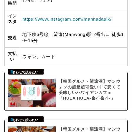
12:00 – 20:30
時間
イン
https://www.instagram.com/mannadasik/
スタ
地下鉄6号線 望遠(Manwong)駅 2番出口 徒歩1
交通
0~15分
支払
ウォン、カード
い
【韓国グルメ・望遠洞】マンウ
ォンの超超超可愛いくて安くて
美味しいハワイアンカフェ
「HULA HULA-훌라훌라-」
【韓国グルメ・望遠洞】マンウ