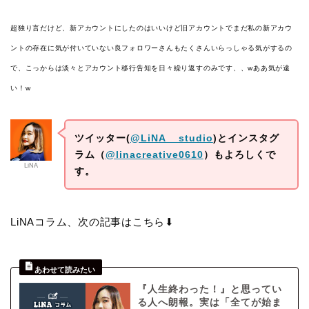
超独り言だけど、新アカウントにしたのはいいけど旧アカウントでまだ私の新アカウ
ントの存在に気が付いていない良フォロワーさんもたくさんいらっしゃる気がするの
で、こっからは淡々とアカウント移行告知を日々繰り返すのみです、、w
ああ気が遠
い！w
ツイッター(
@LiNA__studio
)とインスタグ
ラム（
@linacreative0610
）もよろしくで
LiNA
す。
LiNAコラム、次の記事はこちら⬇︎
『人生終わった！』と思ってい
る人へ朗報。実は「全てが始ま