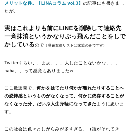
メリットな件。【LiNAコラム vol.3】
の記事にも書きまし
たが、
実はこれよりも前にLINEを削除して連絡先
一斉抹消というかなりぶっ飛んだことをしで
かしている
ので
（現在友達リストは家族のみですw）
Twitterくらい、、まあ、、、大したことないかな、、、
haha、、って感覚もありましたw
ここ数週間で、
何かを捨てたり何かが離れたりすることへ
の恐怖感というものがなくなって、何かに依存することが
なくなった分、だいぶ人生身軽になってきた
ように思いま
す。
この社会は色々としがらみが多すぎる。（話がそれてき