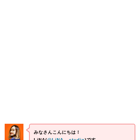
みなさんこんにちは！
LiNA(
@LiNA__studio
)です。