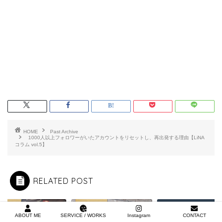
HOME
Past Archive
1000人以上フォロワーがいたアカウントをリセットし、再出発する理由【LiNA
コラム vol.5】
RELATED POST
Archive
Past Archive
Past Archive
ABOUT ME
SERVICE / WORKS
Instagram
CONTACT