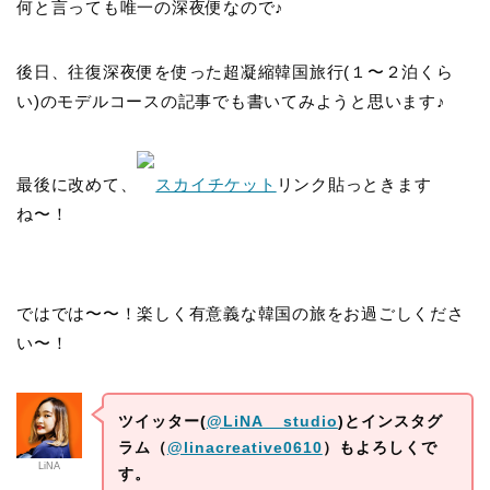
何と言っても唯一の深夜便なので♪
後日、往復深夜便を使った超凝縮韓国旅行(１〜２泊くら
い)のモデルコースの記事でも書いてみようと思います♪
最後に改めて、
スカイチケット
リンク貼っときます
ね〜！
ではでは〜〜！楽しく有意義な韓国の旅をお過ごしくださ
い〜！
ツイッター(
@LiNA__studio
)とインスタグ
ラム（
@linacreative0610
）もよろしくで
LiNA
す。