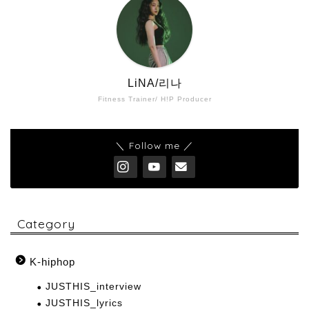
LiNA/리나
Fitness Trainer/ H!P Producer
＼ Follow me ／
Category
K-hiphop
JUSTHIS_interview
JUSTHIS_lyrics