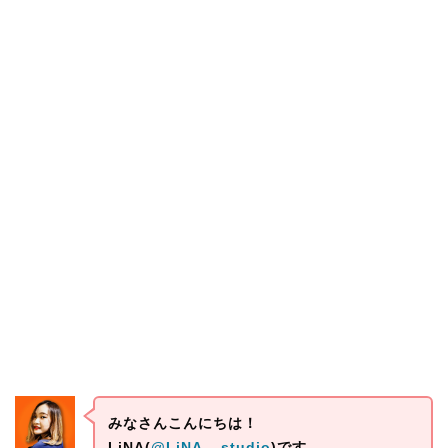
みなさんこんにちは！
LiNA(
@LiNA__studio
)です。