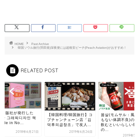
HOME
Past Archive
韓国ソウル旅行(羽田発)深夜便には超格安ピーチ(Peach Aviation)がおすすめ！
RELATED POST
Archive
Past Archive
Past Archive
英国出版社が発行し
韓国料理/韓国旅行】コ
몸살(モムサル：風邪で
「북한 그래픽디자인
チャンチェーン店「김
もない体調不良)の時に
～Made in No...
후의곱창조」で友人...
飲むといいらしい韓国
の...
2019年6月26日
2018年6
2019年5月20日