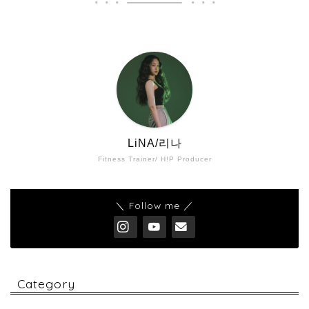
LiNA/리나
Fitness Trainer/ H!P Producer
＼ Follow me ／
Category