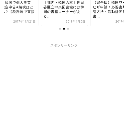
都内・韓国の本】世田
【完全版】韓国ワーホリ
日本と韓国で個人事
区立中央図書館には韓
ビザ申請！必要書類や申
主。確定申告&納税
の書籍コーナーがあ
請方法・活動計画書の
ちらへ？【税務署で
.
書...
確...
2019年4月5日
2019年5月1日
2017年11
スポンサーリンク