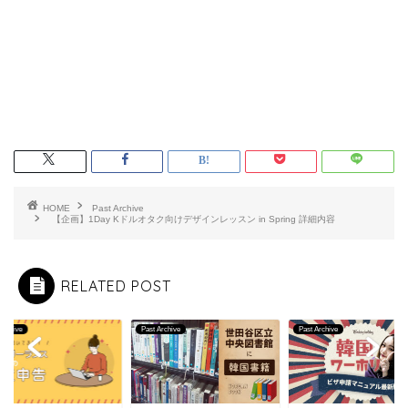
HOME
Past Archive
【企画】1Day Kドルオタク向けデザインレッスン in Spring 詳細内容
RELATED POST
Archive
Past Archive
Past Archive