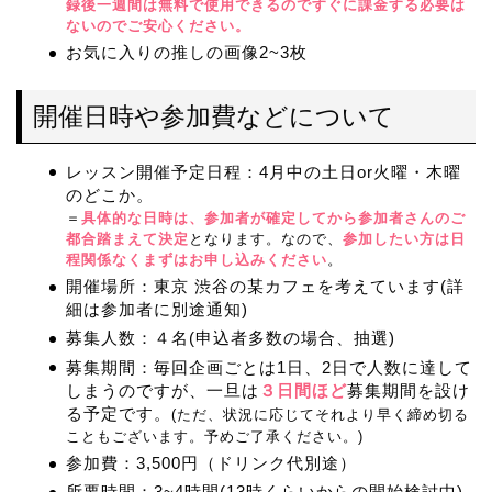
録後一週間は無料で使用できるのですぐに課金する必要は
ないのでご安心ください。
お気に入りの推しの画像2~3枚
開催日時や参加費などについて
レッスン開催予定日程：4月中の土日or火曜・木曜
のどこか。
＝
具体的な日時は、参加者が確定してから参加者さんのご
都合踏まえて決定
となります。なので、
参加したい方は日
程関係なくまずはお申し込みください
。
開催場所：東京 渋谷の某カフェを考えています(詳
細は参加者に別途通知)
募集人数：４名(申込者多数の場合、抽選)
募集期間：毎回企画ごとは1日、2日で人数に達して
しまうのですが、一旦は
３日間ほど
募集期間を設け
る予定です。
(ただ、状況に応じてそれより早く締め切る
こともございます。予めご了承ください。)
参加費：3,500円（ドリンク代別途）
所要時間：3~4時間(13時くらいからの開始検討中)