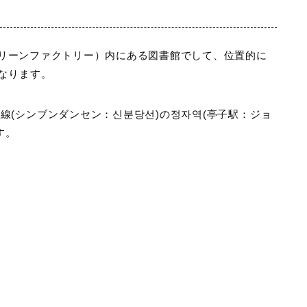
グリーンファクトリー）内にある図書館
でして、位置的に
なります。
線(シンブンダンセン：신분당선)
の
정자역(亭子駅：ジョ
す。