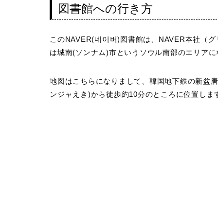
図書館への行き方
このNAVER(네이버)図書館は、
NAVER本社（
は
城南(ソンナム)市というソウル南部のエリア
に
地図はこちらになりまして、
韓国地下鉄の新盆唐
ンジャえき)から徒歩約10分
のところに位置しま