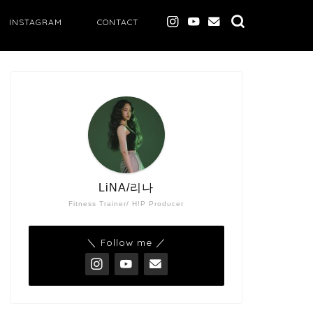
INSTAGRAM
CONTACT
LiNA/리나
Fitness Trainer/ H!P Producer
＼ Follow me ／