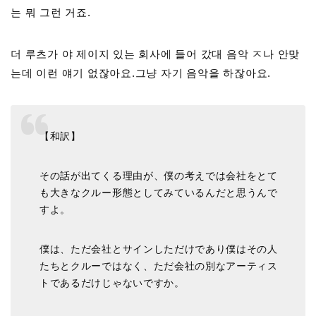
는 뭐 그런 거죠.
더 루츠가 야 제이지 있는 회사에 들어 갔대 음악 ㅈ나 안맞
는데 이런 얘기 없잖아요.그냥 자기 음악을 하잖아요.
【和訳】
その話が出てくる理由が、僕の考えでは会社をとて
も大きなクルー形態としてみているんだと思うんで
すよ。
僕は、ただ会社とサインしただけであり僕はその人
たちとクルーではなく、ただ会社の別なアーティス
トであるだけじゃないですか。