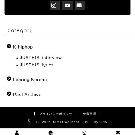
Category
K-hiphop
JUSTHIS_interview
JUSTHIS_lyrics
Learing Korean
Past Archive
プライバシーポリシー
免責事項
2017–2026 Street Wellness – H!P – by LiNA