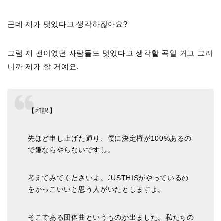
근데 제가 멋있다고 생각하잖아요?
그럼 제 팬이였던 사람들도 멋있다고 생각할 곡일 거고 그러
니까 제가 할 거예요.
【和訳】
先ほど申し上げた通り、僕に決定権が100%あるの
で嫌ならやらないですし。
考えてみてくださいよ。JUSTHISがやっているの
をかっこいいと思う人がいたとしますよ。
そこである団体曲というものが出ました。私たちの