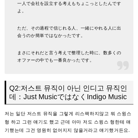
一人で会社を設立する考えもちょこっとしたんです
よ。
ただ、その過程で信じれる人、一緒にやれる人に出
会うのか簡単ではなかったです。
まさにそれだと言う考えで整理した時に、数多くの
オファーの中でも一番良かったです。
Q2:저스트 뮤직이 아닌 인디고 뮤직인
데：Just MusicではなくIndigo Music
저는 일단 저스트 뮤직을 그렇게 리스팩하지않고 뭐 스윙스
형 하고 그런 얘기도 했고 근데 아마 저도 스윙스 형한테 얘
기했는데 그건 영원히 없어지지 않을거라고 얘기했거든요.