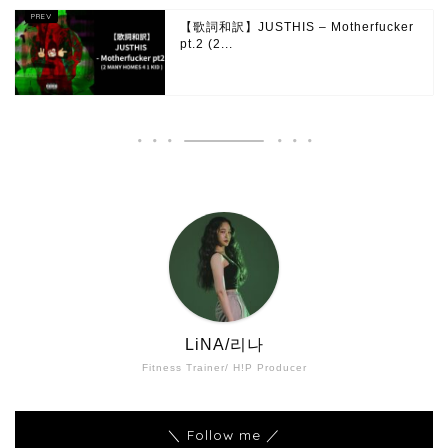
【歌詞和訳】JUSTHIS – Motherfucker
pt.2 (2...
LiNA/리나
Fitness Trainer/ H!P Producer
＼ Follow me ／