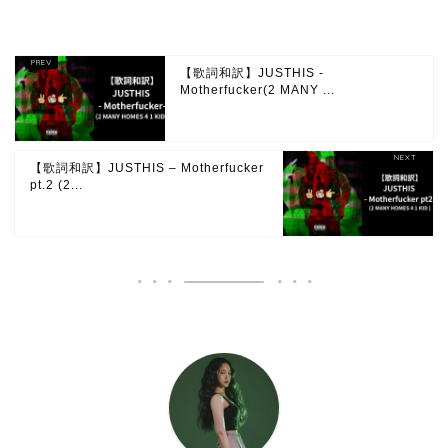
【歌詞和訳】JUSTHIS -
Motherfucker(2 MANY ...
【歌詞和訳】JUSTHIS – Motherfucker
pt.2 (2...