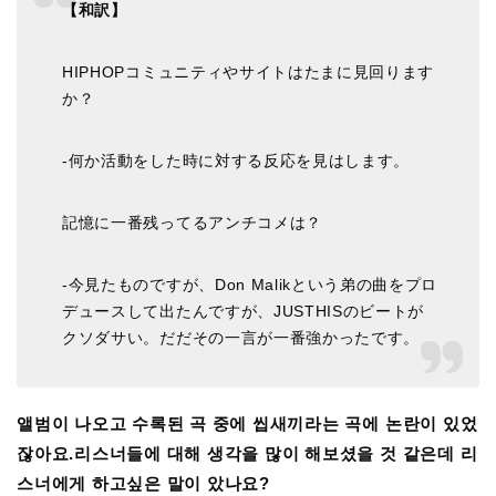
【和訳】
HIPHOPコミュニティやサイトはたまに見回ります
か？
-何か活動をした時に対する反応を見はします。
記憶に一番残ってるアンチコメは？
-今見たものですが、Don Malikという弟の曲をプロ
デュースして出たんですが、JUSTHISのビートが
クソダサい。だだその一言が一番強かったです。
앨범이 나오고 수록된 곡 중에 씹새끼라는 곡에 논란이 있었
잖아요.리스너들에 대해 생각을 많이 해보셨을 것 같은데 리
스너에게 하고싶은 말이 았나요?