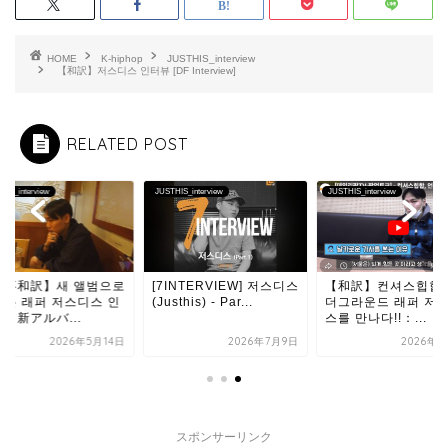
HOME
K-hiphop
JUSTHIS_interview
【和訳】저스디스 인터뷰 [DF Interview]
RELATED POST
HIS_interview
JUSTHIS_interview
JUSTHIS_interview
記事和訳】새 앨범으로
[7INTERVIEW] 저스디스
【和訳】컨셔스힙합,
아온 래퍼 저스디스 인
(Justhis) - Par...
더그라운드 래퍼 저
：新アルバ...
스를 만나다!!：...
2026年5月14日
2026年7月9日
2026年5
スポンサーリンク