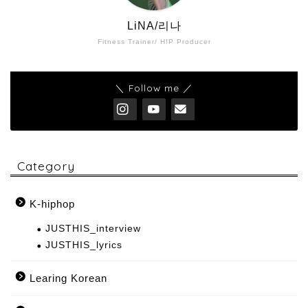
LiNA/리나
Fitness Trainer/ H!P Producer
＼ Follow me ／
Category
K-hiphop
JUSTHIS_interview
JUSTHIS_lyrics
Learing Korean