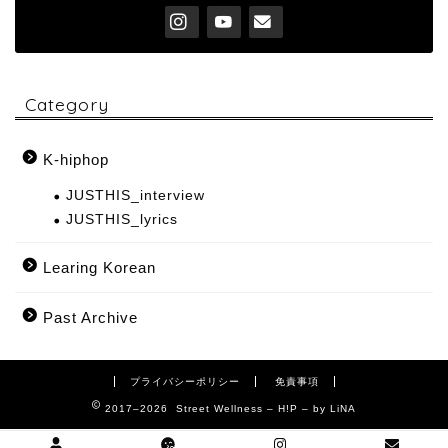
Category
K-hiphop
JUSTHIS_interview
JUSTHIS_lyrics
Learing Korean
Past Archive
プライバシーポリシー
免責事項
2017–2026 Street Wellness – H!P – by LiNA