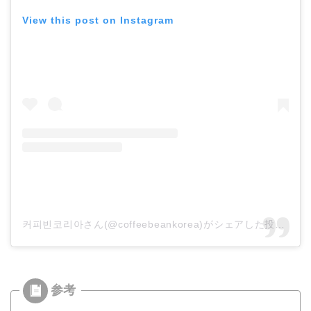
View this post on Instagram
커피빈코리아さん(@coffeebeankorea)がシェアした投稿
–
2