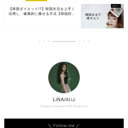
【韓国ダイエット!?】韓国生活を上手く
活用し、健康的に痩せる方法【韓国好...
LiNA/리나
Fitness Trainer/ H!P Producer
＼ Follow me ／