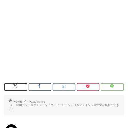
HOME
Past Archive
韓国カフェ大手チェーン「コーヒービーン」はカフェインレス注文が無料ででき
る！