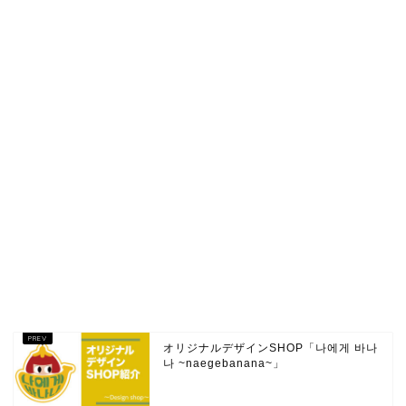
オリジナルデザインSHOP「나에게 바나
나 ~naegebanana~」