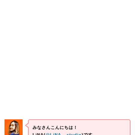
みなさんこんにちは！
LiNA(
@LiNA__studio
)です。