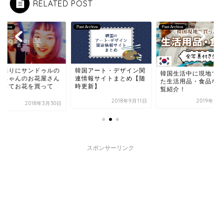
RELATED POST
Archive
Past Archive
Past Archive
年ぶりにサンドゥルの
韓国アート・デザイン関
韓国生活中に現地で
姉ちゃんのお花屋さん
連情報サイトまとめ【随
た生活用品・食品な
行ってお花を買って
時更新】
覧紹介！
.
2018年9月11日
2019年1
2018年3月30日
スポンサーリンク