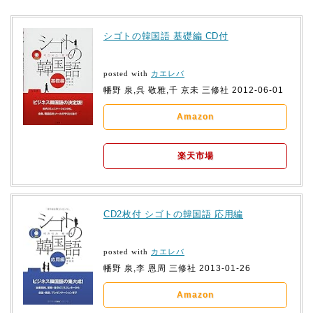
シゴトの韓国語 基礎編 CD付
posted with
カエレバ
幡野 泉,呉 敬雅,千 京未 三修社 2012-06-01
Amazon
楽天市場
CD2枚付 シゴトの韓国語 応用編
posted with
カエレバ
幡野 泉,李 恩周 三修社 2013-01-26
Amazon