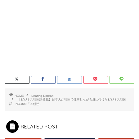
HOME
Learing Korean
【ビジネス韓国語連載】日本人が韓国で仕事しながら身に付けたビジネス韓国
語 NO.009「스캔본」
RELATED POST