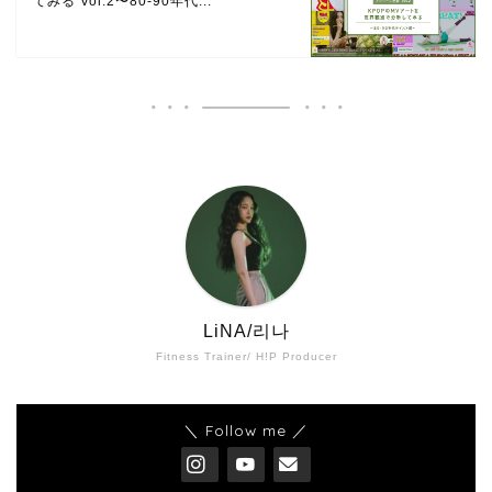
てみる Vol.2〜80-90年代...
LiNA/리나
Fitness Trainer/ H!P Producer
＼ Follow me ／